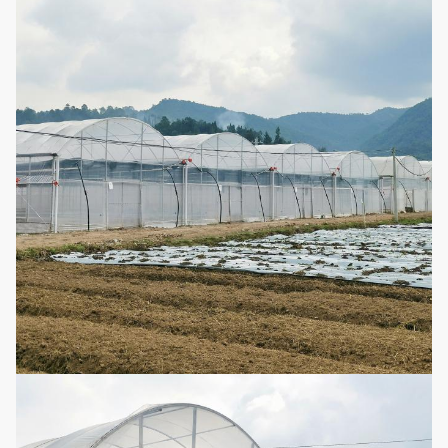
negativo del
sistema
tubería de acero
Estructura de
2
Caliente-
Sí
acero
galvanizada
Hay mucho
Película del
3
grueso a elegir
Opcional
invernadero
de
Polietileno de
alta calidad
4
Red del insecto
Opcional
como materia
prima
Sombra del
verano, lluvia del