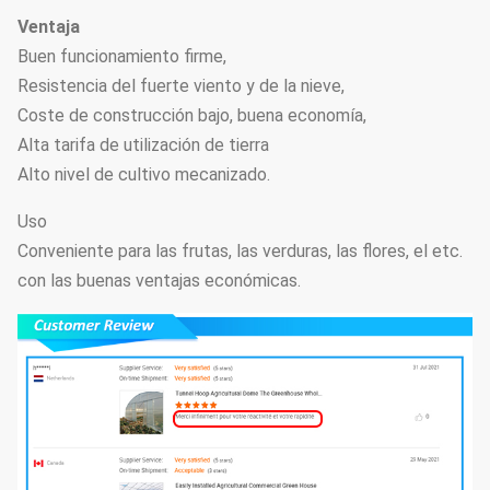
requisitos
Ventaja
sistema de la
particulares
Buen funcionamiento firme,
10
Opcional
Micro-regadera
según la
Resistencia del fuerte viento y de la nieve,
longitud y la
Coste de construcción bajo, buena economía,
anchura del
Alta tarifa de utilización de tierra
invernadero
Alto nivel de cultivo mecanizado.
Fácil monte el
Uso
invernadero
Conveniente para las frutas, las verduras, las flores, el etc.
11
Complete la luz
ligero auto del
Opcional
con las buenas ventajas económicas.
apagón de la
privación
Cama del
Cama sembrada
12
Opcional
almácigo
movible
Puede ser