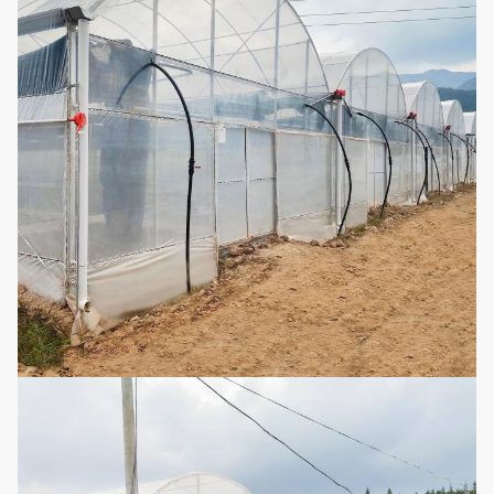
bloque,
humedad,
Sun-sombrear
5
refrescándose,
Opcional
la red
preservación del
calor de la
invierno-
primavera
Consiste en
Sistema de
ventiladores y
6
Opcional
enfriamiento
un cojín de
enfriamiento
Calefacción de
agua caliente,
Sistema de
calefacción del
7
Opcional
calefacción
aire caliente,