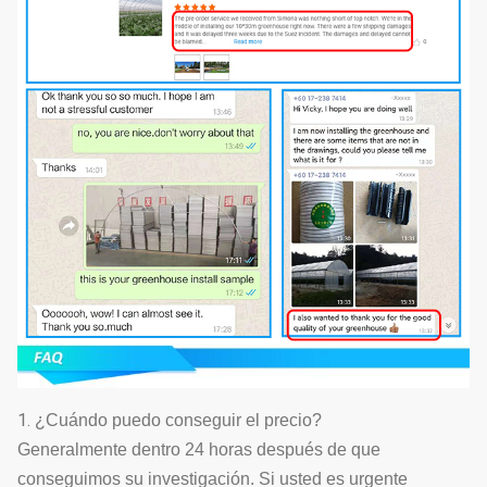
reutilizado,
ninguna
necesidad de
13
Hidrocultivo
Opcional
añadir los
alimentos,
conveniente y
asequible.
El estante de
Exteral&internal
engranaje
14
que sombrea el
conduce el
Opcional
sistema
sistema que
sombrea.
Tipo
sistema del
electrodinámico,
1.
¿Cuándo puedo conseguir el precio?
15
Película-
Opcional
tipo de cadena,
Generalmente dentro 24 horas después de que
balanceo
tipo manual
conseguimos su investigación. Si usted es urgente