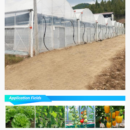
calefacción
eléctrica
Ventanas
Sistema de
8
laterales y
Opcional
ventilación
ventiladores
Puede ser
modificado para
requisitos
Sistema de la
particulares
9
irrigación por
Opcional
según la
goteo
longitud y la
anchura del
invernadero
Puede ser
modificado para