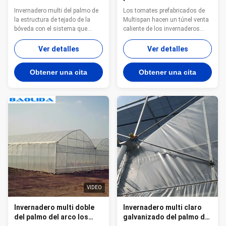
tejado de la bóveda con el
invernadero plástico multi
Invernadero multi del palmo de
Los tomates prefabricados de
sistema que sombrea
del tomate prefabricó el
la estructura de tejado de la
Multispan hacen un túnel venta
interior
invernadero multi del
bóveda con el sistema que
caliente de los invernaderos
palmo
sombrea interior El producto
plásticos Invernadero de
describe: Coseche más y
Multispan: Invernadero múltiple
Ver detalles
Ver detalles
prolongue su estación de
de la hoguera ampliamente
crecimiento construyendo su
utilizado en el mundo entero.
Obtener una cita
Obtener una cita
propio invernadero multispan y
Proporciona el ambiente ideal
usando nuestros marcos
para la germinación y el
galvanizados de alta calidad.
crecimiento rápidos de
Tenemos muchos estilos ...
plántulas y protege ...
VIDEO
Invernadero multi doble
Invernadero multi claro
del palmo del arco los
galvanizado del palmo del