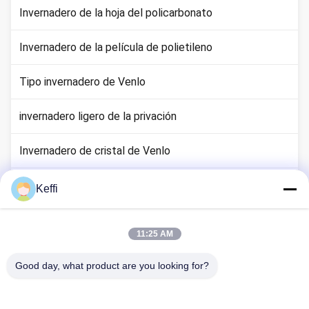
Invernadero de la hoja del policarbonato
Invernadero de la película de polietileno
Tipo invernadero de Venlo
invernadero ligero de la privación
Invernadero de cristal de Venlo
Accesorios para sistemas de invernadero
Keffi
Invernadero solar pasivo
11:25 AM
Sistema de cultivo hidropónico
Good day, what product are you looking for?
Invernadero del refugio de la lluvia