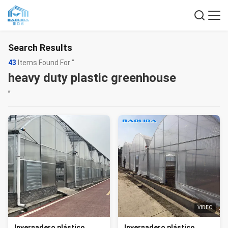
Search Results
43
Items Found For "
heavy duty plastic greenhouse
"
VIDEO
Invernadero plástico
Invernadero plástico