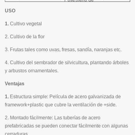
alta calidad
USO
3
Red del insecto
Sí
como materia
1.
Cultivo vegetal
prima
2. Cultivo de la flor
El estante de
Exteral&internal
engranaje
3. Frutas tales como uvas, fresas, sandía, naranjas etc.
4
que sombrea el
conduce el
Sí
sistema
sistema que
4. Cultivo del sembrador de silvicultura, plantando árboles
sombrea.
y arbustos ornamentales.
Ventanas
Ventajas
Sistema de
5
laterales y
Opcional
ventilación
1.
Estructura simple: Película de acero galvanizada de
ventiladores
framework+plastic que cubre la ventilación de +side.
Tipo
sistema del
2. Montado fácilmente: Las tuberías de acero
electrodinámico,
6
Película-
Sí
prefabricadas se pueden conectar fácilmente con algunas
tipo de cadena,
balanceo
cerraduras.