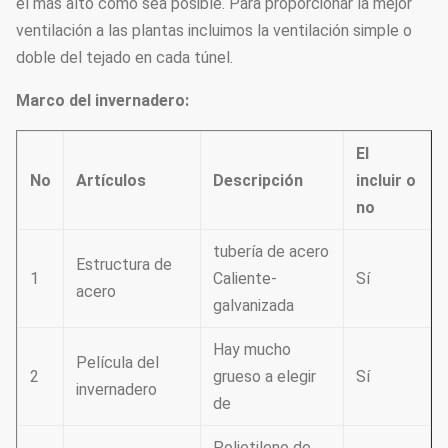
el más alto como sea posible. Para proporcionar la mejor
ventilación a las plantas incluimos la ventilación simple o
doble del tejado en cada túnel.
Marco del invernadero:
El
No
Artículos
Descripción
incluir o
no
tubería de acero
Estructura de
1
Caliente-
Sí
acero
galvanizada
Hay mucho
Película del
2
grueso a elegir
Sí
invernadero
de
Polietileno de