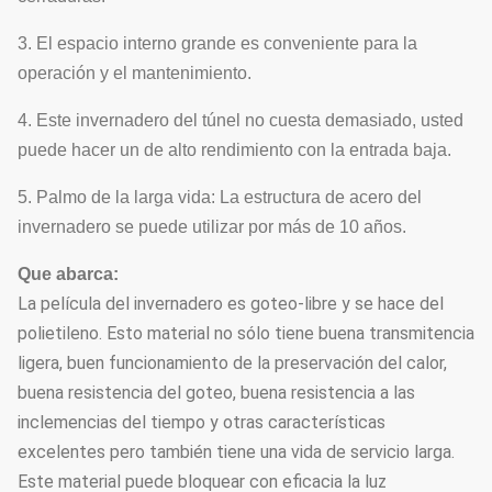
tipo manual
3. El espacio interno grande es conveniente para la
Consiste en los
operación y el mantenimiento.
Sistema de
ventiladores y el
7
Opcional
enfriamiento
cojín de
4. Este invernadero del túnel no cuesta demasiado, usted
enfriamiento
puede hacer un de alto rendimiento con la entrada baja.
Calefacción de
5. Palmo de la larga vida: La estructura de acero del
agua caliente,
invernadero se puede utilizar por más de 10 años.
Sistema de
calefacción del
8
Opcional
Que abarca:
calefacción
aire caliente,
La película del invernadero es goteo-libre y se hace del
calefacción
polietileno. Esto material no sólo tiene buena transmitencia
eléctrica
ligera, buen funcionamiento de la preservación del calor,
Sistema de la
Modificado para
buena resistencia del goteo, buena resistencia a las
9
irrigación por
requisitos
Opcional
inclemencias del tiempo y otras características
goteo
particulares
excelentes pero también tiene una vida de servicio larga.
Este material puede bloquear con eficacia la luz