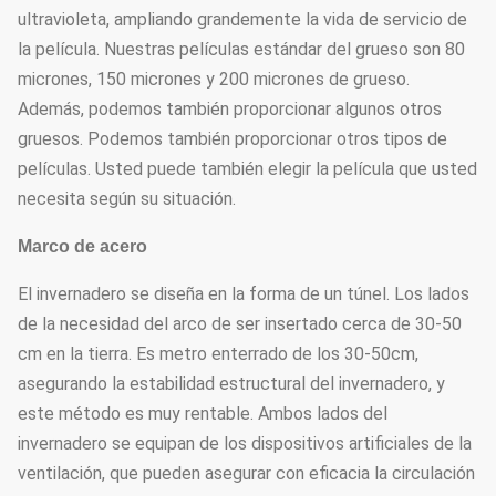
Modificado para
ultravioleta, ampliando grandemente la vida de servicio de
sistema de la
10
requisitos
Opcional
la película. Nuestras películas estándar del grueso son 80
Micro-regadera
particulares
micrones, 150 micrones y 200 micrones de grueso.
Además, podemos también proporcionar algunos otros
Cama del
Cama sembrada
11
Opcional
gruesos. Podemos también proporcionar otros tipos de
almácigo
movible
películas. Usted puede también elegir la película que usted
Modificado para
necesita según su situación.
12
Hidrocultivo
requisitos
Opcional
Marco de acero
particulares
El invernadero se diseña en la forma de un túnel. Los lados
de la necesidad del arco de ser insertado cerca de 30-50
cm en la tierra. Es metro enterrado de los 30-50cm,
asegurando la estabilidad estructural del invernadero, y
este método es muy rentable. Ambos lados del
invernadero se equipan de los dispositivos artificiales de la
ventilación, que pueden asegurar con eficacia la circulación