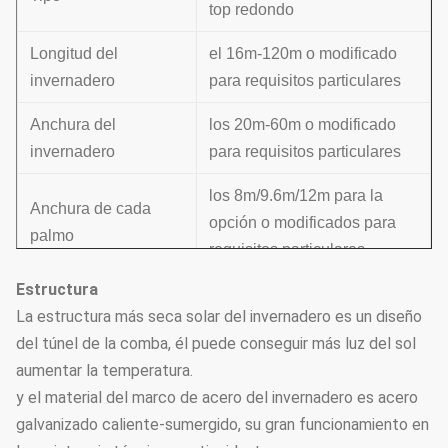
top redondo
Longitud del
el 16m-120m o modificado
invernadero
para requisitos particulares
Anchura del
los 20m-60m o modificado
invernadero
para requisitos particulares
los 8m/9.6m/12m para la
Anchura de cada
opción o modificados para
palmo
requisitos particulares
Estructura
Chapiteles No.for
3 PCS
La estructura más seca solar del invernadero es un diseño
cada palmo
del túnel de la comba, él puede conseguir más luz del sol
los 4.8-5.3m modificados
aumentar la temperatura.
Altura total
para requisitos particulares
y el material del marco de acero del invernadero es acero
galvanizado caliente-sumergido, su gran funcionamiento en
Bahía
los 4m