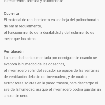
la resistencia térmica y antioxidante.
Material de
Hoja de la PC (6m m, 8m m,
Cubierta
recubrimiento
10m m para la opción)
El material de recubrimiento es una hoja del policarbonato
Requisitos de la
de 6m m regularmente,
ventilación para la
Ventilación superior o lateral
el funcionamiento de la durabilidad y del aislamiento es
opción
mejor que los otros.
Estructura del capítulo,
Ventilación
ventilación superior o
La humedad será aumentada por consiguiente cuando se
Equipo de base
ventilación de ambos lados,
evapora la humedad de las cosechas,
distribución de la corriente
el invernadero solar del secador se equipa de las ventanas
eléctrica
de ventilación delante del invernadero, y de cuatro
Sistema de enfriamiento,
extractores solares en la pared trasera, para descargar el
Sistema de apoyo
eléctrico fuera de sombrear
aire de la humedad, así que el invernadero podría guardar un
(elija según sus
la red y dentro del sistema el
ambiente seco.
necesidades)
sombrear y de irrigación para