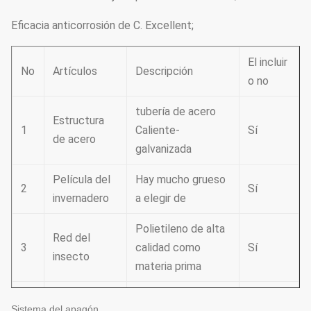
Eficacia anticorrosión de C. Excellent;
El incluir
No
Artículos
Descripción
o no
tubería de acero
Estructura
1
Caliente-
Sí
de acero
galvanizada
Película del
Hay mucho grueso
2
Sí
invernadero
a elegir de
Polietileno de alta
Red del
3
calidad como
Sí
insecto
materia prima
Consiste en
Sistema del apagón