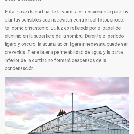
Sistema de
ventiladores y un
4
Sí
enfriamiento
cojín de
Esta clase de cortina de la sombra es conveniente para las
enfriamiento
plantas sensibles que necesitan control del fotoperíodo,
tal como crisantemo. La luz es reflejada por el papel de
Tipo
sistema del
aluminio en la superficie de la sombra. Durante el período
electrodinámico,
5
Película-
Sí
ligero y oscuro, la acumulación ligera innecesaria puede ser
tipo de cadena,
balanceo
prevenida. Tiene buena permeabilidad de agua, y la parte
tipo manual
inferior de la cortina no formará descensos de la
condensación.
Ventanas laterales
Sistema de
6
y fans de la
Sí
ventilación
circulación
Calefacción de
agua caliente,
Sistema de
calefacción del
7
Opcional
calefacción
aire caliente,
calefacción