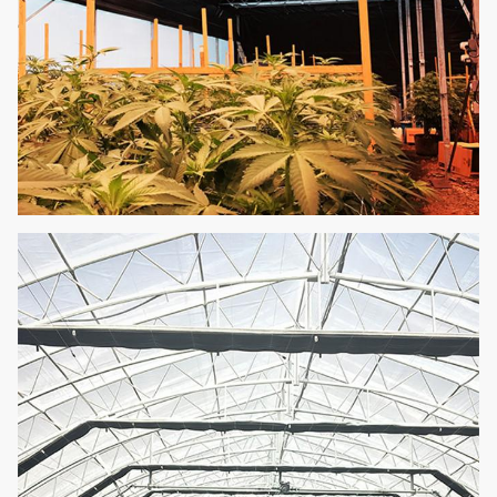
Fácil monte el
Complete la
invernadero ligero
10
Opcional
luz
auto del apagón de
la privación
Cama del
Cama sembrada
11
Opcional
almácigo
movible
Puede ser
reutilizado, ninguna
necesidad de
12
Hidrocultivo
añadir los
Opcional
alimentos,
conveniente y
asequible.