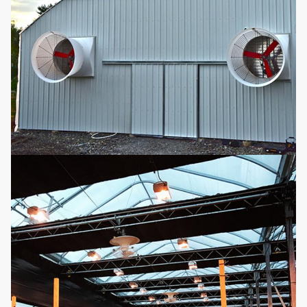
eléctrica
Puede ser
modificado para
Sistema de
requisitos
8
la irrigación
particulares según
Opcional
por goteo
la longitud y la
anchura del
invernadero
Puede ser
modificado para
sistema de la
requisitos
9
Micro-
particulares según
Opcional
regadera
la longitud y la
anchura del
invernadero