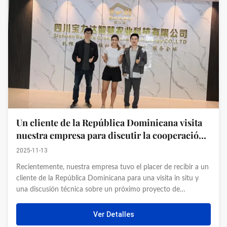
Un cliente de la República Dominicana visita
nuestra empresa para discutir la cooperación
en el proyecto de invernadero
2025-11-13
Recientemente, nuestra empresa tuvo el placer de recibir a un
cliente de la República Dominicana para una visita in situ y
una discusión técnica sobre un próximo proyecto de
invernadero. Durante la visita, los clientes recorrieron nuestros
talleres de fábrica, observando de cerca el proceso de ...
Ver Detalles