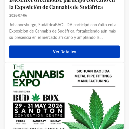
la Exposición de Cannabis de Sudáfrica
2026-07-06
Johannesburgo, SudáfricaBAOLIDA participó con éxito enLa
Exposición de Cannabis de Sudáfrica, fortaleciendo aún más
su presencia en el mercado africano y ampliando la
comunicación con los cultivadores profesionales, los
inversores de proyectos y los socios industriales en el sector
Ver Detalles
del cultivo de ...