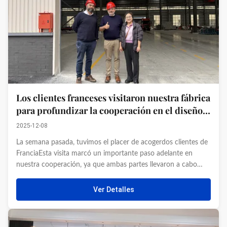
Los clientes franceses visitaron nuestra fábrica
para profundizar la cooperación en el diseño
de proyectos de invernaderos
2025-12-08
La semana pasada, tuvimos el placer de acogerdos clientes de
FranciaEsta visita marcó un importante paso adelante en
nuestra cooperación, ya que ambas partes llevaron a cabo
discusiones detalladas sobre el diseño de la estructura del
invernadero,Procesos de producciónSu llegada también refleja
Ver Detalles
la ...