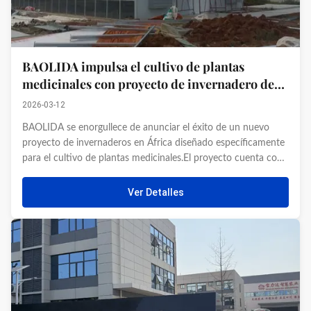
BAOLIDA impulsa el cultivo de plantas
medicinales con proyecto de invernadero de
apagón en África
2026-03-12
BAOLIDA se enorgullece de anunciar el éxito de un nuevo
proyecto de invernaderos en África diseñado específicamente
para el cultivo de plantas medicinales.El proyecto cuenta con
un sistema de invernaderos de apagón, una estructura
avanzada que permite un control ambiental preciso para
Ver Detalles
apoyar el ...