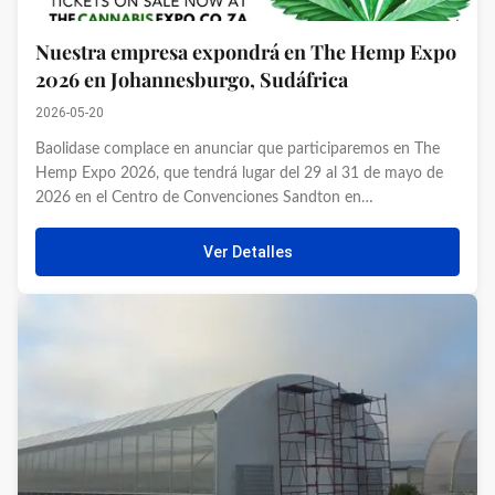
Nuestra empresa expondrá en The Hemp Expo
2026 en Johannesburgo, Sudáfrica
2026-05-20
Baolidase complace en anunciar que participaremos en The
Hemp Expo 2026, que tendrá lugar del 29 al 31 de mayo de
2026 en el Centro de Convenciones Sandton en
Johannesburgo, Sudáfrica. El evento reúne a expositores,
compradores y profesionales de la industria en todos los
Ver Detalles
sectores de cultivo de ...