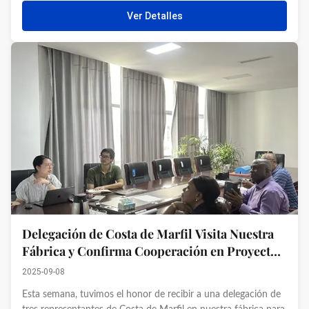
maximizar el rendimiento, reducir el desperdicio de recursos y
Ver Detalles
promover pr...
Delegación de Costa de Marfil Visita Nuestra
Fábrica y Confirma Cooperación en Proyecto
de Invernadero
2025-09-08
Esta semana, tuvimos el honor de recibir a una delegación de