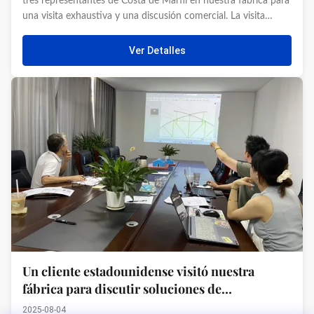
tres representantes de Costa de Marfil en nuestra fábrica para
una visita exhaustiva y una discusión comercial. La visita
marcó un hito importante en la expansión de nuestro
proyecto global de invernaderos y demostró nuestro
Ver Detalles
compromiso ...
Un cliente estadounidense visitó nuestra
fábrica para discutir soluciones de
invernaderos e hidroponía
2025-08-04