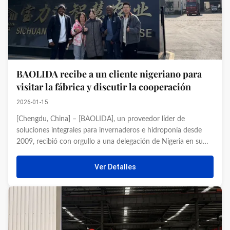
BAOLIDA recibe a un cliente nigeriano para
visitar la fábrica y discutir la cooperación
2026-01-15
[Chengdu, China] – [BAOLIDA], un proveedor líder de
soluciones integrales para invernaderos e hidroponía desde
2009, recibió con orgullo a una delegación de Nigeria en su
sede y planta de fabricación este mes. Durante la visita, el
equipo nigeriano recorrió nuestro taller de producción de
Ver Detalles
última ...