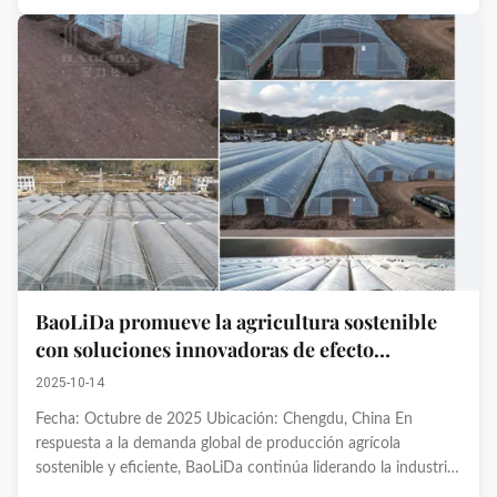
BaoLiDa promueve la agricultura sostenible
con soluciones innovadoras de efecto
invernadero
2025-10-14
Fecha: Octubre de 2025 Ubicación: Chengdu, China En
respuesta a la demanda global de producción agrícola
sostenible y eficiente, BaoLiDa continúa liderando la industria
con tecnología innovadora de invernaderos diseñada para